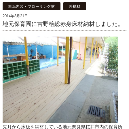
無垢内装・フローリング材
外構材
2014年8月21日
地元保育園に吉野桧総赤身床材納材しました。
先月から床板を納材している地元奈良県桜井市内の保育所