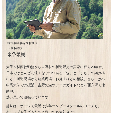
株式会社泉谷木材商店
代表取締役
泉谷繁樹
大手木材商社勤務から吉野材の製造販売の実家に戻り20年余。
日本ではどんどん遠くなりつつある「森」と「まち」の架け橋
にと、製造現場から建築現場・お施主様との相談、さらには小
中高大学での授業、吉野の森ツアーのガイドなど八面六臂で活
動中。
熱い思いで頑張っています！
趣味はスポーツで最近は少年ラグビースクールのコーチも。
キャンプや子どもたちと遊ぶのも大好きです。