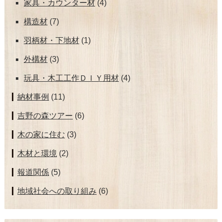
家具・カウンター材
(4)
構造材
(7)
羽柄材・下地材
(1)
外構材
(3)
玩具・木工工作ＤＩＹ用材
(4)
納材事例
(11)
吉野の森ツアー
(6)
木の家に住む
(3)
木材と環境
(2)
報道関係
(5)
地域社会への取り組み
(6)