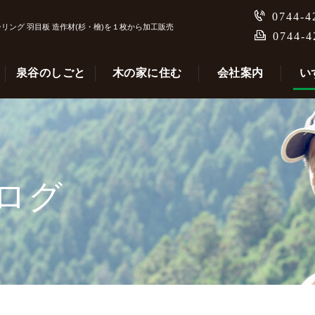
0744-4
リング 羽目板 造作材(杉・檜)を１枚から加工販売
0744-4
泉谷のしごと
木の家に住む
会社案内
い
ログ