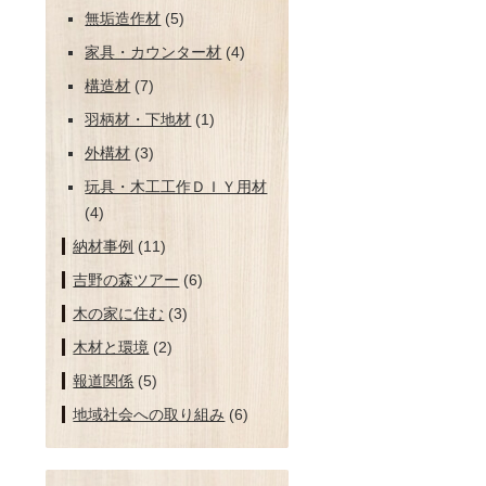
無垢造作材
(5)
家具・カウンター材
(4)
構造材
(7)
羽柄材・下地材
(1)
外構材
(3)
玩具・木工工作ＤＩＹ用材
(4)
納材事例
(11)
吉野の森ツアー
(6)
木の家に住む
(3)
木材と環境
(2)
報道関係
(5)
地域社会への取り組み
(6)