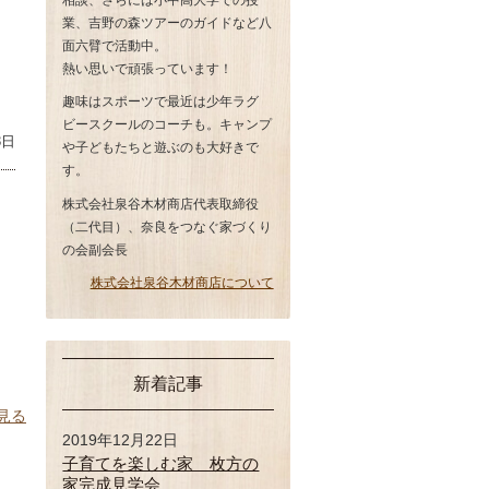
業、吉野の森ツアーのガイドなど八
面六臂で活動中。
熱い思いで頑張っています！
趣味はスポーツで最近は少年ラグ
ビースクールのコーチも。キャンプ
3日
や子どもたちと遊ぶのも大好きで
す。
株式会社泉谷木材商店代表取締役
（二代目）、奈良をつなぐ家づくり
の会副会長
株式会社泉谷木材商店について
新着記事
見る
2019年12月22日
子育てを楽しむ家 枚方の
家完成見学会