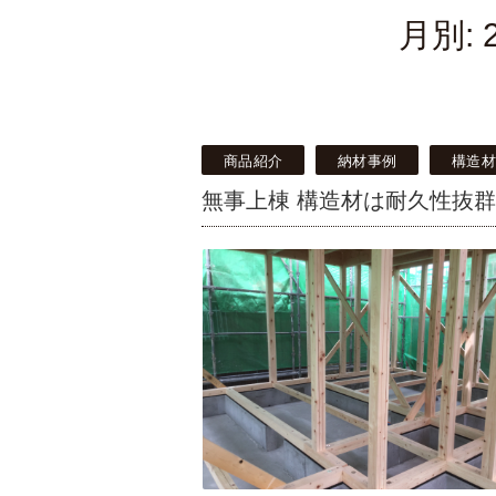
月別:
商品紹介
納材事例
構造
無事上棟 構造材は耐久性抜