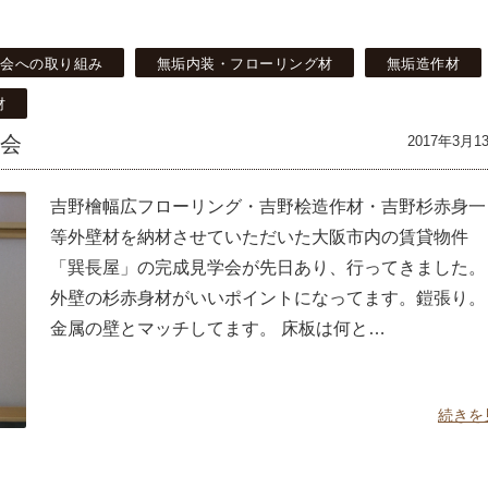
社会への取り組み
無垢内装・フローリング材
無垢造作材
材
覧会
2017年3月1
吉野檜幅広フローリング・吉野桧造作材・吉野杉赤身一
等外壁材を納材させていただいた大阪市内の賃貸物件
「巽長屋」の完成見学会が先日あり、行ってきました。
外壁の杉赤身材がいいポイントになってます。鎧張り。
金属の壁とマッチしてます。 床板は何と…
続きを