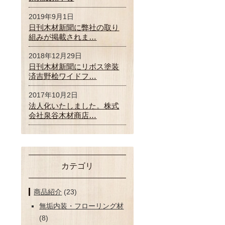
2019年9月1日
日刊木材新聞に弊社の取り
組みが掲載されま…
2018年12月29日
日刊木材新聞にリボス塗装
済吉野桧ワイドフ…
2017年10月2日
法人化いたしました。株式
会社泉谷木材商店…
カテゴリ
商品紹介
(23)
無垢内装・フローリング材
(8)