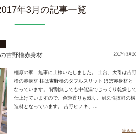
 2017年3月の記事一覧
材
群の吉野檜赤身材
2017年3月2
橿原の家 無事に上棟いたしました。 土台、大引は吉
檜の赤身材 柱は吉野桧のダブルスリット ほぼ赤身材と
なっています。 背割無しでも中低温でじっくり乾燥し
仕上げていますので、色艶香りも残り、耐久性抜群の構
造材となっています。 吉野ヒノキ、…
続きを