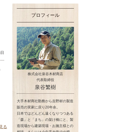
プロフィール
6日
野
株式会社泉谷木材商店
代表取締役
泉谷繁樹
て
大手木材商社勤務から吉野材の製造
販売の実家に戻り20年余。
日本ではどんどん遠くなりつつある
「森」と「まち」の架け橋にと、製
造現場から建築現場・お施主様との
見る
相談、さらには小中高大学での授