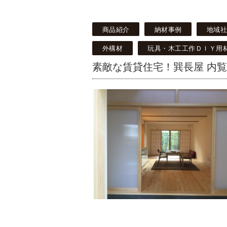
商品紹介
納材事例
地域
外構材
玩具・木工工作ＤＩＹ用
素敵な賃貸住宅！巽長屋 内