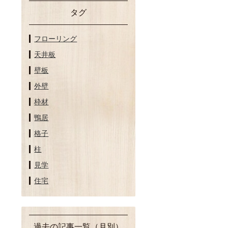
タグ
フローリング
天井板
壁板
外壁
枠材
鴨居
格子
柱
見学
住宅
過去の記事一覧（月別）